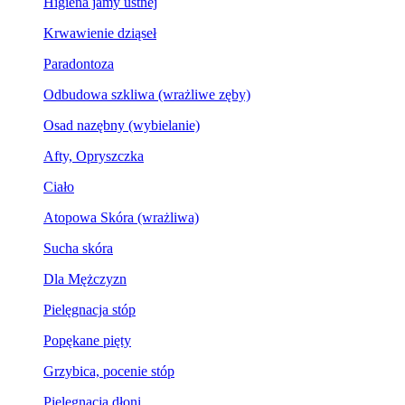
Higiena jamy ustnej
Krwawienie dziąseł
Paradontoza
Odbudowa szkliwa (wrażliwe zęby)
Osad nazębny (wybielanie)
Afty, Opryszczka
Ciało
Atopowa Skóra (wrażliwa)
Sucha skóra
Dla Mężczyzn
Pielęgnacja stóp
Popękane pięty
Grzybica, pocenie stóp
Pielęgnacja dłoni