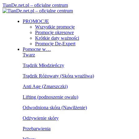
TianDe.net.pl – oficjalne centrum
PROMOCJE
Wszystkie promocje
Promocje okresowe
Krótkie daty ważności
Promocje De-Expert
Pomocne w…
Twarz
Trądzik Młodzieńczy
Trądzik Różowaty (Skóra wrażliwa)
Anti Age (Zmarszczki)
Lifting (podnoszenie owalu)
Odwodniona skóra (Nawilżenie)
Odżywienie skóry
Przebarwienia