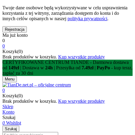
Twoje dane osobowe będą wykorzystywane w celu usprawnienia
korzystania z tej witryny, zarządzania dostępem do konta i do
innych celów opisanych w naszej
polityka prywatności
.
Ma już konto
0
0
Koszyk(0)
Brak produktów w koszyku.
Kup wszystkie produkty
CERTYFIKOWANE CENTRUM TIANDE - Darmowa dostawa
od
149zł
| Dostawa w
24h
| Przesyłka od
7.49zł
|
PayPo
- kup teraz,
zapłać za 30 dni
Menu
0
Koszyk(0)
Brak produktów w koszyku.
Kup wszystkie produkty
Sklep
Konto
Szukaj
0
Wishlist
Szukaj