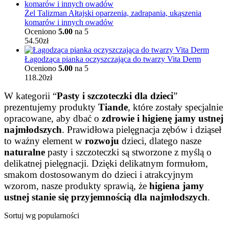
Żel Talizman Ałtajski oparzenia, zadrapania, ukąszenia
komarów i innych owadów
Oceniono
5.00
na 5
54.50
zł
Łagodząca pianka oczyszczająca do twarzy Vita Derm
Oceniono
5.00
na 5
118.20
zł
W kategorii “
Pasty i szczoteczki dla dzieci
”
prezentujemy produkty
Tiande
, które zostały specjalnie
opracowane, aby dbać o
zdrowie i higienę jamy ustnej
najmłodszych
. Prawidłowa pielęgnacja zębów i dziąseł
to ważny element w
rozwoju
dzieci, dlatego nasze
naturalne
pasty i szczoteczki są stworzone z myślą o
delikatnej pielęgnacji. Dzięki delikatnym formułom,
smakom dostosowanym do dzieci i atrakcyjnym
wzorom, nasze produkty sprawią, że
higiena jamy
ustnej stanie się przyjemnością dla najmłodszych
.
Sortuj wg popularności