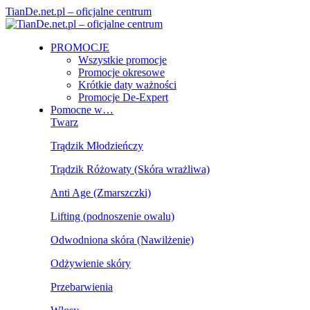
TianDe.net.pl – oficjalne centrum
PROMOCJE
Wszystkie promocje
Promocje okresowe
Krótkie daty ważności
Promocje De-Expert
Pomocne w…
Twarz
Trądzik Młodzieńczy
Trądzik Różowaty (Skóra wrażliwa)
Anti Age (Zmarszczki)
Lifting (podnoszenie owalu)
Odwodniona skóra (Nawilżenie)
Odżywienie skóry
Przebarwienia