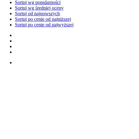
Sortuj wg popularności
Sortuj wg średniej oceny
Sortuj od najnowszych
Sortuj po cenie od najniższej
Sortuj po cenie od najwyższej