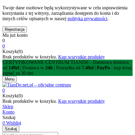
Twoje dane osobowe będą wykorzystywane w celu usprawnienia
korzystania z tej witryny, zarządzania dostępem do konta i do
innych celów opisanych w naszej
polityka prywatności
.
Ma już konto
0
0
Koszyk(0)
Brak produktów w koszyku.
Kup wszystkie produkty
CERTYFIKOWANE CENTRUM TIANDE - Darmowa dostawa
od
149zł
| Dostawa w
24h
| Przesyłka od
7.49zł
|
PayPo
- kup teraz,
zapłać za 30 dni
Menu
0
Koszyk(0)
Brak produktów w koszyku.
Kup wszystkie produkty
Sklep
Konto
Szukaj
0
Wishlist
Szukaj