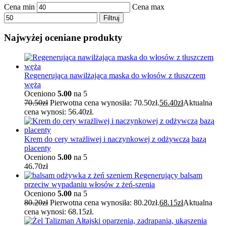
Cena min
Cena max
Filtruj
Najwyżej oceniane produkty
Regenerująca nawilżająca maska do włosów z tłuszczem
węża
Oceniono
5.00
na 5
70.50
zł
Pierwotna cena wynosiła: 70.50zł.
56.40
zł
Aktualna
cena wynosi: 56.40zł.
Krem do cery wrażliwej i naczynkowej z odżywczą bazą
placenty
Oceniono
5.00
na 5
46.70
zł
Regenerujący balsam
przeciw wypadaniu włosów z żeń-szenia
Oceniono
5.00
na 5
80.20
zł
Pierwotna cena wynosiła: 80.20zł.
68.15
zł
Aktualna
cena wynosi: 68.15zł.