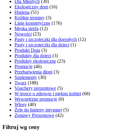
Dla Młodych
(30)
Ekologiczny dom
(16)
Higiena
(51)
Krótkie terminy
(3)
Linie kosmetyczne
(176)
Męska strefa
(12)
Nowości
(23)
Pasty i szczoteczki dla dorosłych
(12)
Pasty i szczoteczki dla dzieci
(1)
Produkt Dnia
(3)
Produkty dla dzieci
(3)
Produkty ekologiczne
(23)
Promocje
(46)
Przebarwienia dłoni
(3)
Suplementy
(30)
Twarz
(188)
Vouchery prezentowe
(5)
W trosce o zdrowie i piękno kobiet
(68)
Wewnętrzne promocje
(0)
Włosy
(40)
Żele do higieny intymnej
(5)
Zestawy Prezentowe
(42)
Filtruj wg ceny