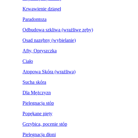
Krwawienie dziąseł
Paradontoza
Odbudowa szkliwa (wrażliwe zęby)
Osad nazębny (wybielanie)
Afty, Opryszczka
Ciało
Atopowa Skóra (wrażliwa)
Sucha skóra
Dla Mężczyzn
Pielęgnacja stóp
Popękane pięty
Grzybica, pocenie stóp
Pielęgnacja dłoni