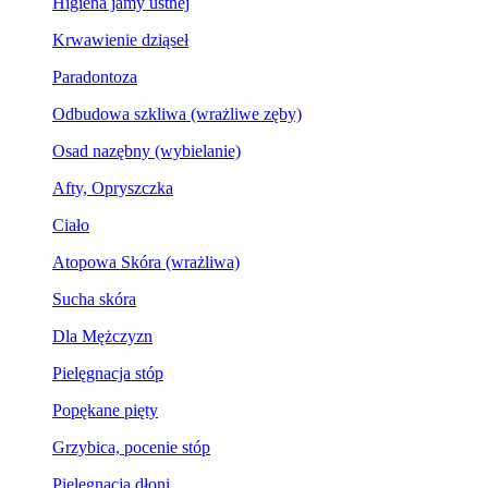
Higiena jamy ustnej
Krwawienie dziąseł
Paradontoza
Odbudowa szkliwa (wrażliwe zęby)
Osad nazębny (wybielanie)
Afty, Opryszczka
Ciało
Atopowa Skóra (wrażliwa)
Sucha skóra
Dla Mężczyzn
Pielęgnacja stóp
Popękane pięty
Grzybica, pocenie stóp
Pielęgnacja dłoni