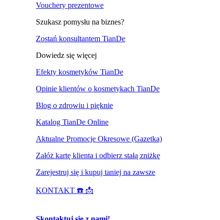
Vouchery prezentowe
Szukasz pomysłu na biznes?
Zostań konsultantem TianDe
Dowiedz się więcej
Efekty kosmetyków TianDe
Opinie klientów o kosmetykach TianDe
Blog o zdrowiu i pięknie
Katalog TianDe Online
Aktualne Promocje Okresowe (Gazetka)
Załóż kartę klienta i odbierz stałą zniżkę
Zarejestruj się i kupuj taniej na zawsze
KONTAKT ☎️ 📩
Skontaktuj się z nami!