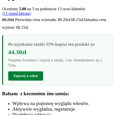
Oceniony
5.00
na 5 na podstawie
13
ocen klientów
(
13
opinii klienta)
80.20
zł
Pierwotna cena wynosiła: 80.20zł.
68.15
zł
Aktualna cena
wynosi: 68.15zł.
Po uzyskaniu zniżki 35% kupisz ten produkt za
44.30
zł
Wypełnij formularz i zapytaj o zniżkę, a my skontaktujemy się z
Tobą
Zapytaj o rabat
Balsam z korzeniem żen-szenia:
Wpływa na poprawę wyglądu włosów.
Aktywnie wygładza, regeneruje.
Dogłębnie odżywia.