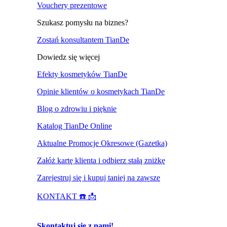
Vouchery prezentowe
Szukasz pomysłu na biznes?
Zostań konsultantem TianDe
Dowiedz się więcej
Efekty kosmetyków TianDe
Opinie klientów o kosmetykach TianDe
Blog o zdrowiu i pięknie
Katalog TianDe Online
Aktualne Promocje Okresowe (Gazetka)
Załóż kartę klienta i odbierz stałą zniżkę
Zarejestruj się i kupuj taniej na zawsze
KONTAKT ☎️ 📩
Skontaktuj się z nami!