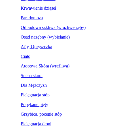
Krwawienie dziąseł
Paradontoza
Odbudowa szkliwa (wrażliwe zęby)
Osad nazębny (wybielanie)
Afty, Opryszczka
Ciało
Atopowa Skóra (wrażliwa)
Sucha skóra
Dla Mężczyzn
Pielęgnacja stóp
Popękane pięty
Grzybica, pocenie stóp
Pielęgnacja dłoni