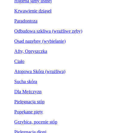
Higiena jamy ustnej
Krwawienie dziąseł
Paradontoza
Odbudowa szkliwa (wrażliwe zęby)
Osad nazębny (wybielanie)
Afty, Opryszczka
Ciało
Atopowa Skóra (wrażliwa)
Sucha skóra
Dla Mężczyzn
Pielęgnacja stóp
Popękane pięty
Grzybica, pocenie stóp
Pielęgnacja dłoni