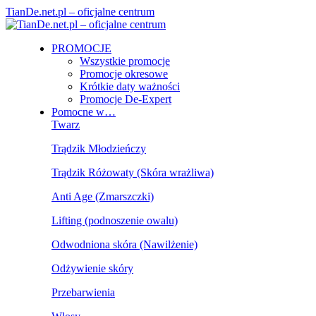
TianDe.net.pl – oficjalne centrum
PROMOCJE
Wszystkie promocje
Promocje okresowe
Krótkie daty ważności
Promocje De-Expert
Pomocne w…
Twarz
Trądzik Młodzieńczy
Trądzik Różowaty (Skóra wrażliwa)
Anti Age (Zmarszczki)
Lifting (podnoszenie owalu)
Odwodniona skóra (Nawilżenie)
Odżywienie skóry
Przebarwienia