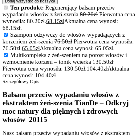
Dodaj wszystko do koszyka
Ten produkt:
Regenerujący balsam przeciw
wypadaniu włosów z żeń-szenia
80.20
zł
Pierwotna cena
wynosiła: 80.20zł.
68.15
zł
Aktualna cena wynosi:
68.15zł.
Szampon odżywczy do włosów wypadających z
korzeniem żeń-szenia
76.50
zł
Pierwotna cena wynosiła:
76.50zł.
65.05
zł
Aktualna cena wynosi: 65.05zł.
Multikompleks z żeń-szeniem na porost włosów i
wzmocnienie korzeni – tonik wcierka
130.50
zł
Pierwotna cena wynosiła: 130.50zł.
104.40
zł
Aktualna
cena wynosi: 104.40zł.
Szczegółowy Opis
Balsam przeciw wypadaniu włosów z
ekstraktem żeń-szenia TianDe – Odkryj
moc natury dla pięknych i zdrowych
włosów 20115
Nasz balsam przeciw wypadaniu włosów z ekstraktem