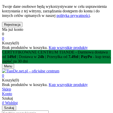
Twoje dane osobowe będą wykorzystywane w celu usprawnienia
korzystania z tej witryny, zarządzania dostępem do konta i do
innych celów opisanych w naszej
polityka prywatności
.
Ma już konto
0
0
Koszyk(0)
Brak produktów w koszyku.
Kup wszystkie produkty
CERTYFIKOWANE CENTRUM TIANDE - Darmowa dostawa
od
149zł
| Dostawa w
24h
| Przesyłka od
7.49zł
|
PayPo
- kup teraz,
zapłać za 30 dni
Menu
0
Koszyk(0)
Brak produktów w koszyku.
Kup wszystkie produkty
Sklep
Konto
Szukaj
0
Wishlist
Szukaj