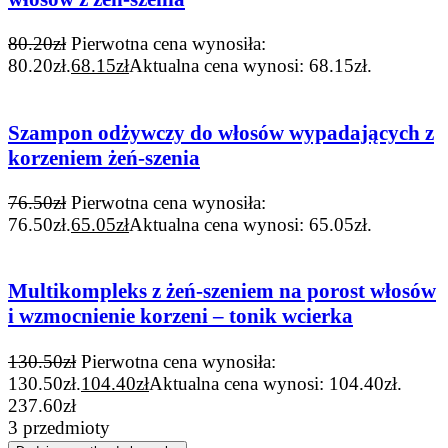
80.20
zł
Pierwotna cena wynosiła:
80.20zł.
68.15
zł
Aktualna cena wynosi: 68.15zł.
Szampon odżywczy do włosów wypadających z
korzeniem żeń-szenia
76.50
zł
Pierwotna cena wynosiła:
76.50zł.
65.05
zł
Aktualna cena wynosi: 65.05zł.
Multikompleks z żeń-szeniem na porost włosów
i wzmocnienie korzeni – tonik wcierka
130.50
zł
Pierwotna cena wynosiła:
130.50zł.
104.40
zł
Aktualna cena wynosi: 104.40zł.
237.60
zł
3 przedmioty