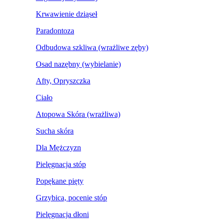
Krwawienie dziąseł
Paradontoza
Odbudowa szkliwa (wrażliwe zęby)
Osad nazębny (wybielanie)
Afty, Opryszczka
Ciało
Atopowa Skóra (wrażliwa)
Sucha skóra
Dla Mężczyzn
Pielęgnacja stóp
Popękane pięty
Grzybica, pocenie stóp
Pielęgnacja dłoni