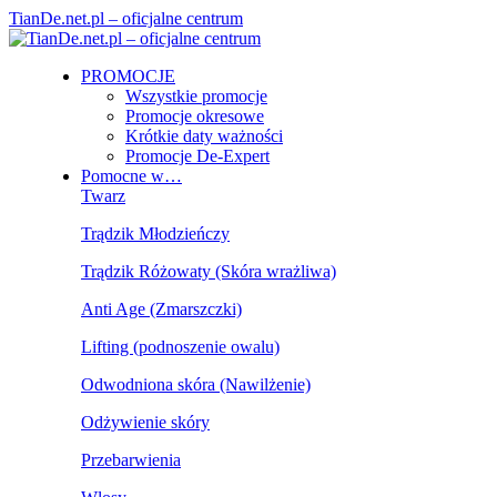
TianDe.net.pl – oficjalne centrum
PROMOCJE
Wszystkie promocje
Promocje okresowe
Krótkie daty ważności
Promocje De-Expert
Pomocne w…
Twarz
Trądzik Młodzieńczy
Trądzik Różowaty (Skóra wrażliwa)
Anti Age (Zmarszczki)
Lifting (podnoszenie owalu)
Odwodniona skóra (Nawilżenie)
Odżywienie skóry
Przebarwienia